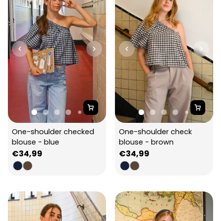
One-shoulder checked 
One-shoulder check 
blouse - blue
blouse - brown
Regular
€34,99
Regular
€34,99
price
price