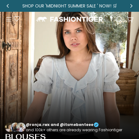
Skip
SHOP OUR 'MIDNIGHT SUMMER SALE ' NOW! 🛒
to
content
Loyalty
Car
Program
@ronja.rwx and @itsmebenteee
and 100k+ others are already wearing Fashiontiger
BLOUSES