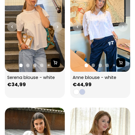
Serena blouse - white
Anne blouse - white
Regular
€34,99
Regular
€44,99
price
price