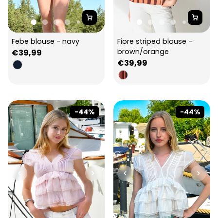
Febe blouse - navy
Fiore striped blouse - 
brown/orange
Regular
€39,99
Regular
€39,99
price
price
-44%
-44%