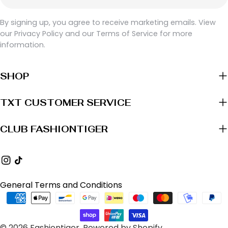
By signing up, you agree to receive marketing emails. View
our Privacy Policy and our Terms of Service for more
information.
SHOP
TXT CUSTOMER SERVICE
CLUB FASHIONTIGER
Instagram
TikTok
General Terms and Conditions
Payment
methods
© 2026
Fashiontiger
.
Powered by Shopify