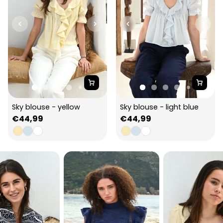
Sky blouse - yellow
Sky blouse - light blue
Regular
€44,99
Regular
€44,99
price
price