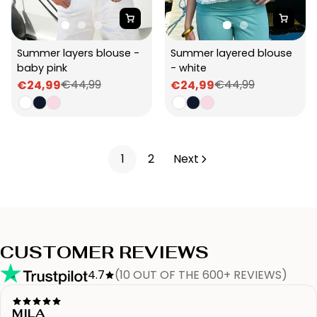
Summer layers blouse - 
Summer layered blouse 
baby pink
- white
€44,99
€44,99
€24,99
€24,99
Sale
Regular
Sale
Regular
price
price
price
price
1
2
Next
CUSTOMER REVIEWS
4.7
(10 OUT OF THE 600+ REVIEWS)
MILA