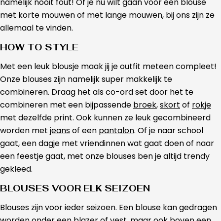
namelijk nooit fout! Of je nu wilt gaan voor een blouse
met korte mouwen of met lange mouwen, bij ons zijn ze
allemaal te vinden.
HOW TO STYLE
Met een leuk blousje maak jij je outfit meteen compleet!
Onze blouses zijn namelijk super makkelijk te
combineren. Draag het als co-ord set door het te
combineren met een bijpassende
broek
,
skort
of
rokje
met dezelfde print. Ook kunnen ze leuk gecombineerd
worden met
jeans
of een
pantalon
. Of je naar school
gaat, een dagje met vriendinnen wat gaat doen of naar
een feestje gaat, met onze blouses ben je altijd trendy
gekleed.
BLOUSES VOOR ELK SEIZOEN
Blouses zijn voor ieder seizoen. Een blouse kan gedragen
worden onder een
blazer
of
vest
, maar ook boven een