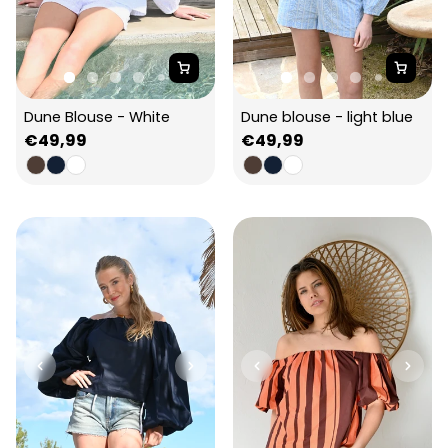
Dune Blouse - White
Dune blouse - light blue
Regular
€49,99
Regular
€49,99
price
price