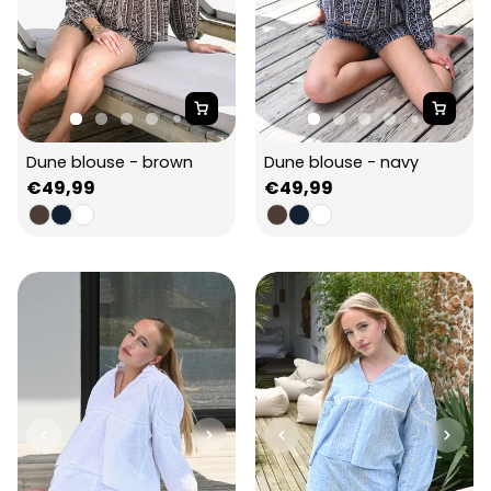
Dune blouse - brown
Dune blouse - navy
Regular
€49,99
Regular
€49,99
price
price